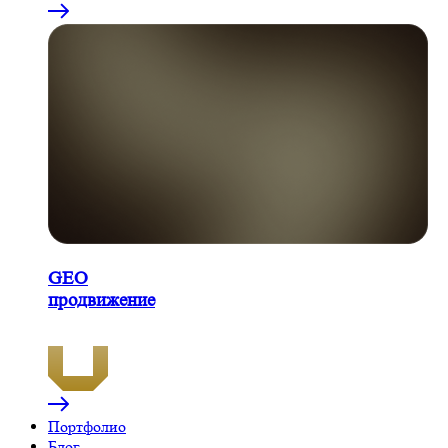
GEO
продвижение
Портфолио
Блог